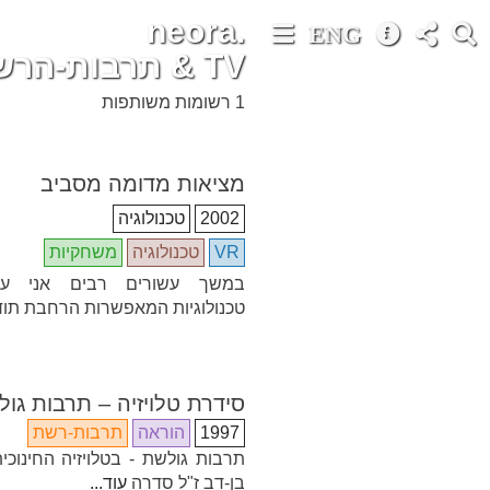
neora.
ENG
TV & תרבות-הרשת
1 רשומות משותפות
מציאות מדומה מסביב
2002
טכנולוגיה
VR
טכנולוגיה
משחקיות
במשך עשורים רבים אני ע
טכנולוגיות המאפשרות הרחבת תו
סידרת טלויזיה – תרבות גו
1997
הוראה
תרבות-רשת
תרבות גולשת - בטלויזיה החינוכית
בן-דב ז"ל סדרה
עוד...