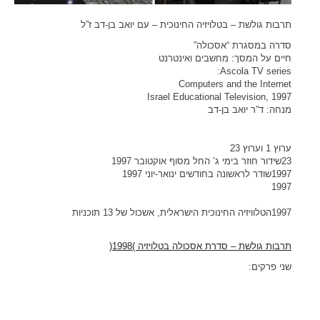
תרבות גולשת – בטלויזיה החינוכית – עם יואב בן-דב ז”ל
סדרה במסגרת “אסכולה”
חיים על המסך: מחשבים ואינטרנט
Ascola TV series:
Computers and the Internet
Israel Educational Television, 1997
מנחה: ד”ר יואב בן-דב
ערוץ 1 וערוץ 23
23שידור חוזר בימי ג’ החל מסוף אוקטובר 1997
1997שודר לראשונה בחודשים ינואר-יוני 1997
1997
1997הטלוויזיה החינוכית הישראלית, אשכול של 13 תוכניות
תרבות גולשת – סדרת אסכולה בטלויזיה )1998(
שני פרקים: