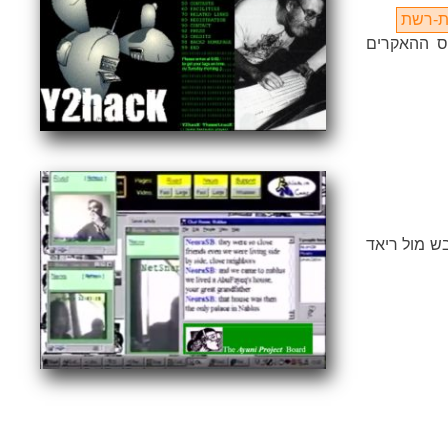
ת-רשת
 כנס ההאקרים
 מול ריאד