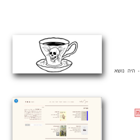
 היה נושא
ת