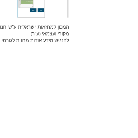
המכון למחזאות ישראלית ע”ש חנוך 
מקורי ועצמאי (ע”ר)
להנגיש מידע אודות מחזות לגורמי 
Share
Email
Facebook
Twitter
ENG
Search
חפש
for:
טכנולוגיה
ליווי-רוחני
לילדים
הוראה
כתבו עלי
בה
הנצחה
תרבות-רשת
צדק לשוני
רומן דיגיטלי
שינוי
תיאטרון
שלום
שינוי