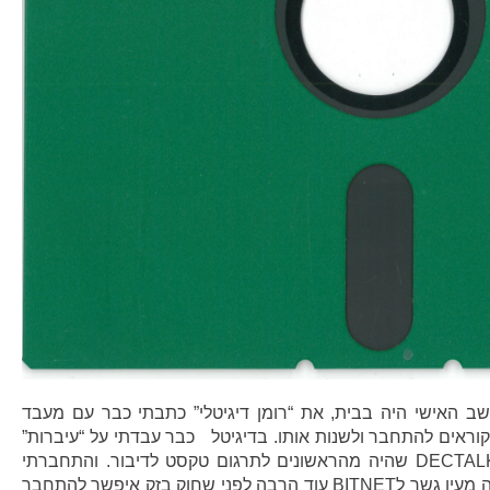
חשב האישי היה בבית, את “רומן דיגיטלי” כתבתי כבר עם מעבד
כבר עבדתי על “עיברות”
מחשב הRAINBOW וכן מכשיר DECTALK שהיה מהראשונים לתרגום טקסט לדיבור. והתחברתי
לעולם באמצעות DECNET שהיתה מעין גשר לBITNET עוד הרבה לפני שחוק בזק איפשר להתחבר