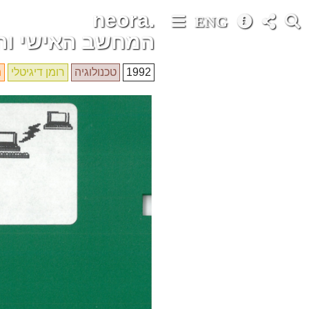
neora.
ENG
המחשב האישי ו
1992
טכנולוגיה
רומן דיגיטלי
ת