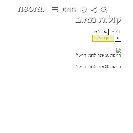
neora.
ENG
קולות מאוב
2023
טכנולוגיה
ai
רומן דיגיטלי
חגיגות 30 שנה לרומן דיגיטלי
חגיגות 30 שנה לרומן דיגיטלי
Share
Email
Facebook
Twitter
ENG
Search
for:
אתרים
VR
אמנות
אקטיביזם
חפש
ai
ברוח טובה
טכנולוגיה
ליווי-רוחני
הוראה
כתבו עלי
הנצחה