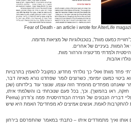
•
•
•
•
•
•
•
•
•
•
•
•
•
•
•
•
•
•
•
•
•
•
•
•
•
•
•
•
•
•
•
•
•
•
•
•
•
•
•
•
•
•
•
•
•
•
•
•
•
•
•
•
•
•
•
•
•
•
•
•
•
•
•
•
•
•
•
•
•
•
•
•
•
•
•
•
•
•
•
•
•
•
•
•
•
•
•
•
•
•
•
•
•
•
•
•
•
•
•
•
•
•
•
•
•
•
•
•
•
•
•
•
•
•
•
•
•
•
•
•
•
•
•
•
•
•
•
•
•
•
•
•
•
•
•
•
•
•
•
•
•
•
•
•
•
•
•
•
•
•
•
•
•
•
•
•
•
•
•
•
•
•
•
•
•
•
•
•
•
Fear of Death - an article i wrote for AlterLife maga
חוויית כמעט מוות”, בטכנולוגיות של מציאות מדומה.
אל המוות. בעיניים של אחרים.
סטית ולמדתי מדיטציה והרהור מוות.
ולדו אהבות.
י פחד מוות! ואולי כך נולדתי מחדש, כמקובל להאמין בתרבויות
א ביטוי כמעט יומיומי, כשרוצים לומר שפחדנו נורא מאיזה דבר,
שאנחנו מפחדים מהפחד הזה עצמו, שנוצר עוד בילדותנו (שכן
י חזקה, ראו בהמשך). וכך, בכל פעם שנוכחתי בו והשלמתי איתו,
התחלתי לחיות באמת. מקובלים עליי דבריה הנבונים של הנזירה הבודהיסטית פמה צ’ודרון (Pema
 טבעית להתקרבות לאמת. אנשים אמיצים לא מפחדים? האמת היא שיש
 אותו ואיך מתמודדים איתו – כתבתי במאמר שהתפרסם בירחון