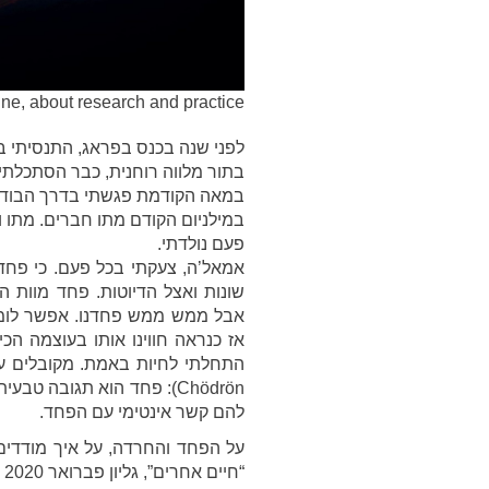
zine, about research and practice
לפני שנה בכנס בפראג, התנסיתי ב”
בתור מלווה רוחנית, כבר הסתכלתי 
במאה הקודמת פגשתי בדרך הבודהי
במילניום הקודם מתו חברים. מתו ונ
פעם נולדתי.
אמאל’ה, צעקתי בכל פעם. כי פחדת
שונות ואצל הדיוטות. פחד מוות הו
אבל ממש ממש פחדנו. אפשר לומר 
אז כנראה חווינו אותו בעוצמה הכ
Chödrön): פחד הוא תגובה
להם קשר אינטימי עם הפחד.
על הפחד והחרדה, על איך מודדים
“חיים אחרים”, גליון פברואר 2020