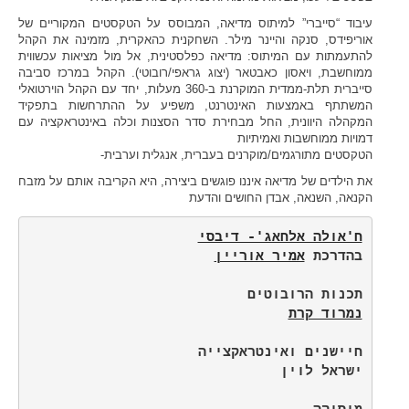
עיבוד “סייברי” למיתוס מדיאה, המבוסס על הטקסטים המקוריים של
אוריפידס, סנקה והיינר מילר. השחקנית כהאקרית, מזמינה את הקהל
להתעמתות עם המיתוס: מדיאה כפלסטינית, אל מול מציאות עכשווית
ממוחשבת, ויאסון כאבטאר (יצוג גראפי/רובוטי). הקהל במרכז סביבה
סייברית תלת-ממדית המוקרנת ב-360 מעלות, יחד עם הקהל הוירטואלי
המשתתף באמצעות האינטרנט, משפיע על ההתרחשות בתפקיד
המקהלה היוונית, החל מבחירת סדר הסצנות וכלה באינטראקציה עם
דמויות ממוחשבות ואמיתיות
הטקסטים מתורגמים/מוקרנים בעברית, אנגלית וערבית-
את הילדים של מדיאה איננו פוגשים ביצירה, היא הקריבה אותם על מזבח
הקנאה, השנאה, אבדן החושים והדעת
ח'אולה אלחאג'- דיבסי
בהדרכת 
אמיר אוריין
תכנות הרובוטים

נמרוד קרת
מוסיקה
