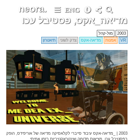
neora.
ENG
מדיאה_אקס, פסטיבל עכו
2003
מול-קהל
VR
אמנות
מדיאה-אקס
צדק לשוני
תיאטרון
2003 | _מדיאה-אקס עיבוד סייברי לקלאסיקה מדיאה של אוריפידס, הופק
בפסטיבל עכו, מציאות מדומה ואינטראקטיביות בזמן אמיתי