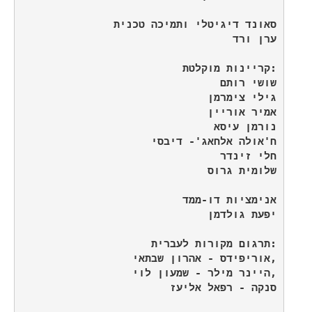
•
•
•
•
•
•
•
•
•
•
•
•
•
•
•
•
•
•
•
•
•
•
•
•
•
•
•
•
•
•
•
•
•
•
•
•
•
•
•
•
•
•
•
•
•
•
•
•
•
•
•
•
•
•
•
•
•
•
•
•
•
•
•
•
•
•
•
•
•
•
•
•
•
•
•
•
•
•
•
•
•
•
•
•
•
•
•
•
•
•
•
•
•
•
•
•
•
•
•
•
•
•
•
•
•
•
•
•
•
•
•
•
•
•
•
•
•
•
•
•
•
•
•
•
•
•
•
•
•
•
•
•
•
•
•
•
•
•
•
•
•
•
•
•
•
•
•
•
•
•
•
•
•
•
•
•
•
•
•
•
•
•
•
•
•
•
•
•
•