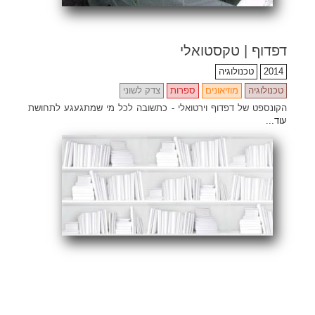
דפדוף | טקסטואלי
2014
טכנולוגיה
טכנולוגיה
מוזיאונים
ספרות
צדק לשוני
הקונספט של דפדוף וירטואלי - כתשובה לכל מי שמתגעגע לתחושת
עוד...
Share
Email
Facebook
Twitter
ENG
Search
for: